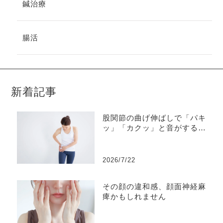
鍼治療
腸活
新着記事
股関節の曲げ伸ばしで「パキ
ッ」「カクッ」と音がする、
同時に痛みを感じることもあ
る・・・それは弾発股かもし
れません
2026/7/22
その顔の違和感、顔面神経麻
痺かもしれません