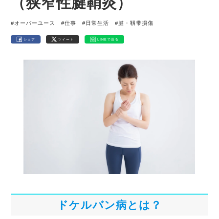
（狭窄性腱鞘炎）
#オーバーユース
#仕事
#日常生活
#腱・靱帯損傷
シェア
ツイート
LINEで送る
ドケルバン病とは？