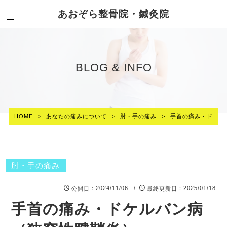
あおぞら整骨院・鍼灸院
BLOG & INFO
HOME
>
あなたの痛みについて
>
肘・手の痛み
>
手首の痛み・ドケル
肘・手の痛み
：2024/11/06 /
：2025/01/18
公開日
最終更新日
手首の痛み・ドケルバン病