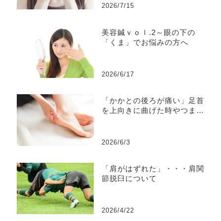
2026/7/15
美容鍼ｖｏｌ.2～眼の下の
「くま」でお悩みの方へ
2026/6/17
「かかとの後ろが痛い」足首
を上向きに曲げた時やつま先
立ちで痛む、押すと痛
い・・・それはアキレス腱付
着部症かもしれません。
2026/6/3
「肩がはずれた」・・・肩関
節脱臼について
2026/4/22