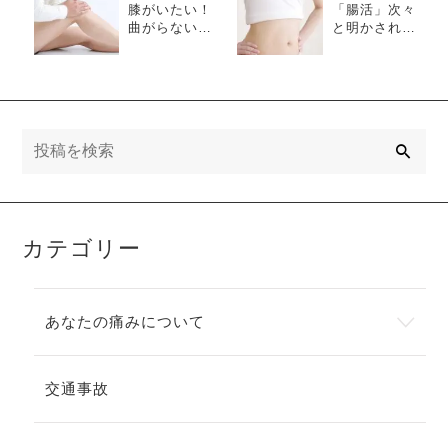
膝がいたい！
「腸活」次々
曲がらない！
と明かされる
高齢者になる
大腸のすごい
と100％無くな
機能ｖｏｌ.1
る？膝関節の
半月板
検
索
カテゴリー
あなたの痛みについて
交通事故