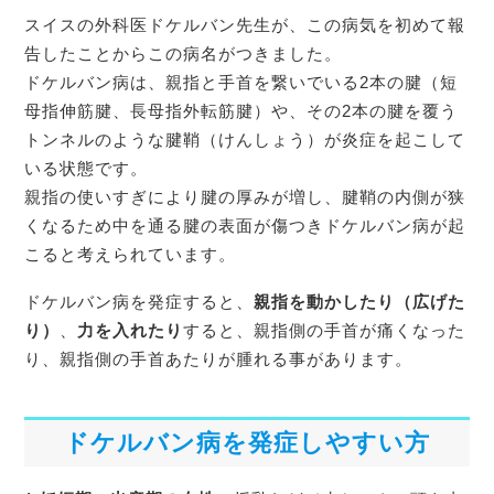
スイスの外科医ドケルバン先生が、この病気を初めて報
告したことからこの病名がつきました。
ドケルバン病は、親指と手首を繋いでいる2本の腱（短
母指伸筋腱、長母指外転筋腱）や、その2本の腱を覆う
トンネルのような腱鞘（けんしょう）が炎症を起こして
いる状態です。
親指の使いすぎにより腱の厚みが増し、腱鞘の内側が狭
くなるため中を通る腱の表面が傷つきドケルバン病が起
こると考えられています。
ドケルバン病を発症すると、
親指を動かしたり（広げた
り）
、
力を入れたり
すると、親指側の手首が痛くなった
り、親指側の手首あたりが腫れる事があります。
ドケルバン病を発症しやすい方