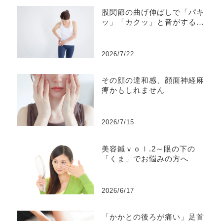
股関節の曲げ伸ばしで「パキ
ッ」「カクッ」と音がする、
同時に痛みを感じることもあ
る・・・それは弾発股かもし
れません
2026/7/22
その顔の違和感、顔面神経麻
痺かもしれません
2026/7/15
美容鍼ｖｏｌ.2～眼の下の
「くま」でお悩みの方へ
2026/6/17
「かかとの後ろが痛い」足首