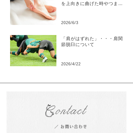
を上向きに曲げた時やつま先
立ちで痛む、押すと痛
い・・・それはアキレス腱付
着部症かもしれません。
2026/6/3
「肩がはずれた」・・・肩関
節脱臼について
2026/4/22