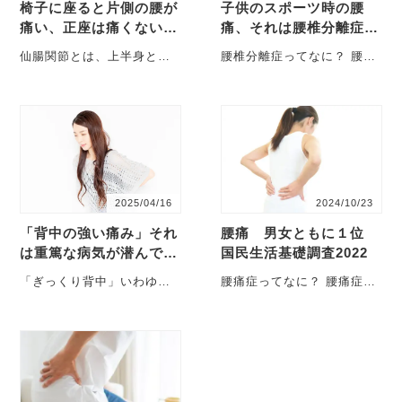
椅子に座ると片側の腰が
子供のスポーツ時の腰
痛い、正座は痛くない。
痛、それは腰椎分離症か
痛い方を下にして眠れな
もしれません。
仙腸関節とは、上半身と下
腰椎分離症ってなに？ 腰椎
い・・・これは「仙腸関
半身のあいだの衝撃を吸収
分離症とは、腰椎（ようつ
節炎」かも…
したり、骨盤を安定させる
い）の椎弓（ついきゅう）
役割を担っています・・・
といわれる・・・
2025/04/16
2024/10/23
「背中の強い痛み」それ
腰痛 男女ともに１位
は重篤な病気が潜んでい
国民生活基礎調査2022
るかも知れません。
「ぎっくり背中」いわゆる
腰痛症ってなに？ 腰痛症と
突然背中が痛くなる状態
は、ある特定の症状を指す
「痛くて腕や体を動かせな
わけではなく、腰痛を引き
い」、「息をするだ
起こすさま・・・
け・・・