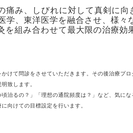
自律神経
の痛み、しびれに対して真剣に向
医学、東洋医学を融合させ、様々
腸活
灸を組み合わせて最大限の治療効
る質問
猫背矯正
カッピング
をかけて問診をさせていただきます。その後治療プロ
手技延長
説明致します。
つ頃治るの？」「理想の通院頻度は？」など、気にな
療に向けての目標設定を行います。