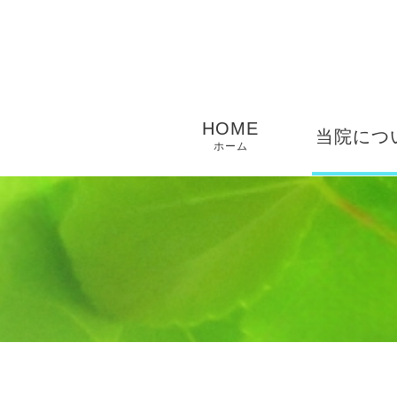
HOME
当院につ
ホーム
当院につい
スタッフ紹
来院から施
流れ
診療時間・