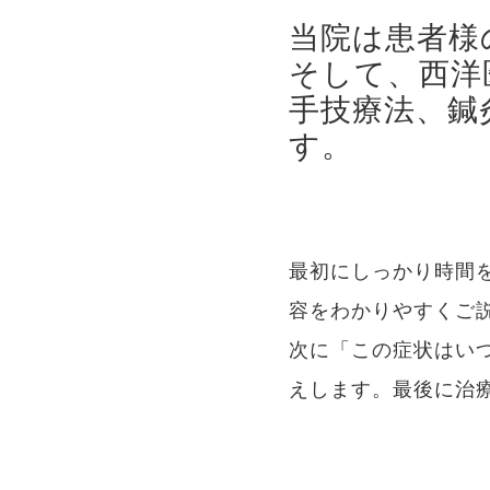
診療料金
当院は患者様
そして、西洋
施設案内
手技療法、鍼
す。
Q&A
よくあ
最初にしっかり時間
容をわかりやすくご
次に「この症状はい
えします。最後に治