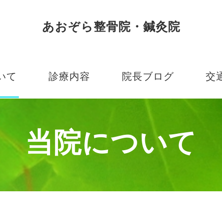
あおぞら整骨院・鍼灸院
いて
診療内容
院長ブログ
交
て
手技療法について
当院について
介
医療機器について
術までの
鍼灸診療
美容・自費診療
美容鍼
アクセス