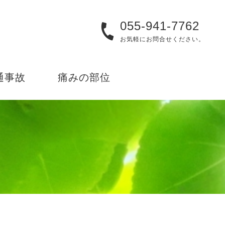
055-941-7762
お気軽にお問合せください。
通事故
痛みの部位
頭・顔
首
肩
肘・手
背中・腰