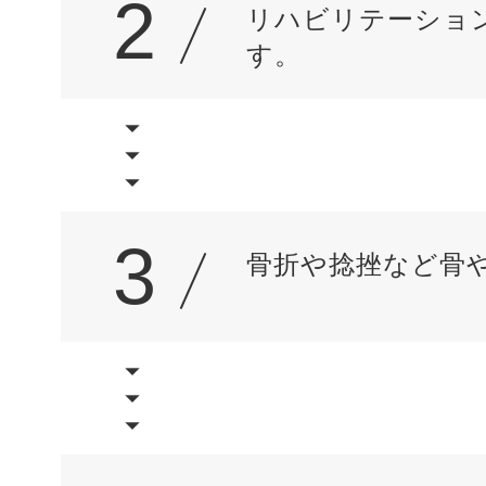
2
リハビリテーショ
す。
3
骨折や捻挫など骨