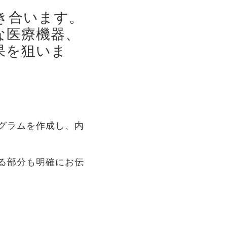
き合います。
お尻
な医療機器、
果を狙いま
膝
足
その他
グラムを作成し、内
る部分も明確にお伝