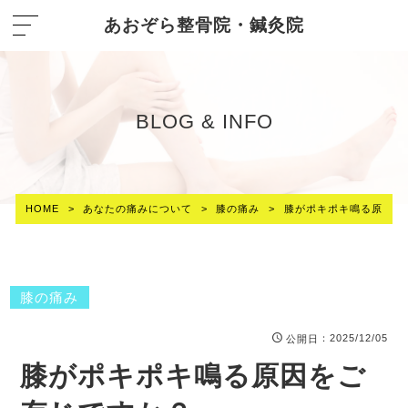
あおぞら整骨院・鍼灸院
BLOG & INFO
HOME
>
あなたの痛みについて
>
膝の痛み
>
膝がポキポキ鳴る原因を
膝の痛み
：2025/12/05
公開日
膝がポキポキ鳴る原因をご