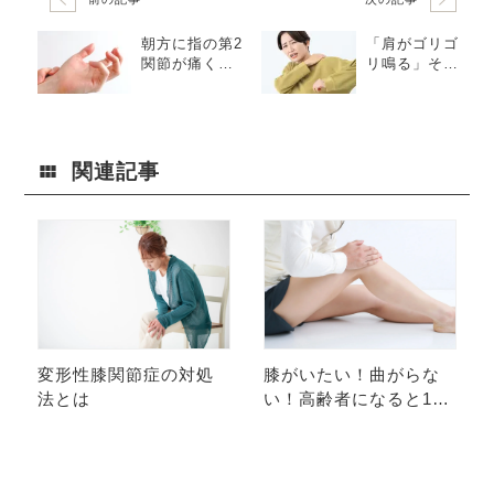
朝方に指の第2
「肩がゴリゴ
関節が痛く、
リ鳴る」その
腫れやこわば
原因とは
りがで
る・・・それ
は「関節リウ
マチ」かもし
関連記事
れません
変形性膝関節症の対処
膝がいたい！曲がらな
法とは
い！高齢者になると10
0％無くなる？膝関節の
半月板