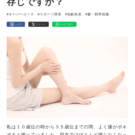
存じですか？
#オーバーユース
#スポーツ障害
#加齢疾患
#腱・靱帯損傷
シェア
ツイート
LINEで送る
私は１０歳位の時から３５歳位までの間、よく膝がポキ
ポキと鳴っていました。現在ではほとんど鳴らなくなっ