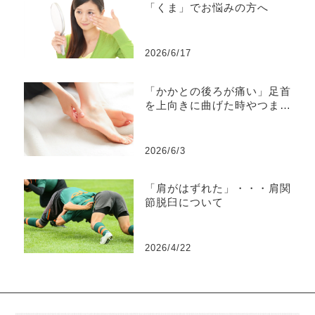
「くま」でお悩みの方へ
2026/6/17
「かかとの後ろが痛い」足首
を上向きに曲げた時やつま先
立ちで痛む、押すと痛
い・・・それはアキレス腱付
着部症かもしれません。
2026/6/3
「肩がはずれた」・・・肩関
節脱臼について
2026/4/22