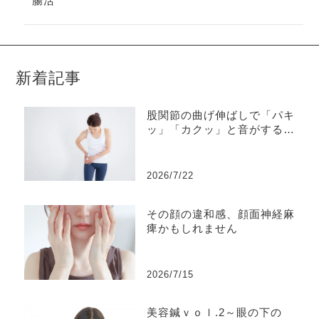
腸活
新着記事
股関節の曲げ伸ばしで「パキ
ッ」「カクッ」と音がする、
同時に痛みを感じることもあ
る・・・それは弾発股かもし
れません
2026/7/22
その顔の違和感、顔面神経麻
痺かもしれません
2026/7/15
美容鍼ｖｏｌ.2～眼の下の